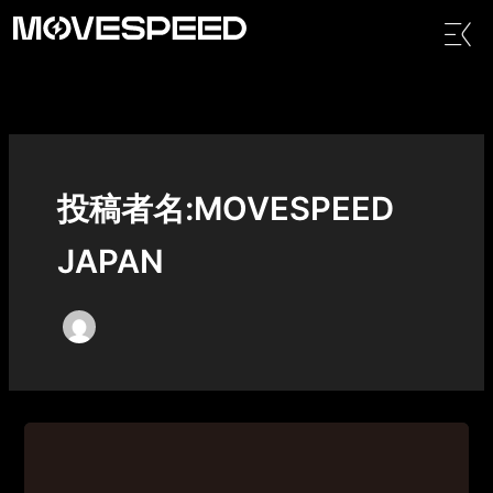
内
メ
容
ニ
を
ュ
ス
ー
キ
ッ
プ
投稿者名:MOVESPEED
JAPAN