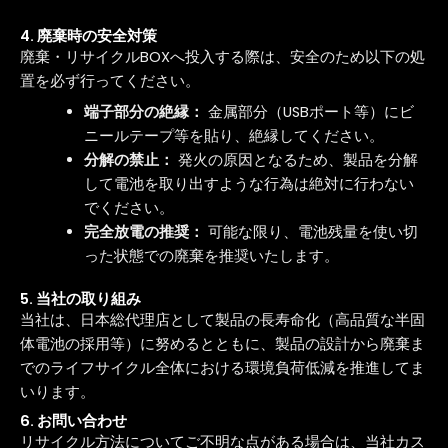
4. 廃棄時の安全対策
廃棄・リサイクルBOXへ投入する際は、安全のため以下の処
置を必ず行ってください。
端子部分の絶縁：
金属部分（USBポート等）にビ
ニールテープ等を貼り、絶縁してください。
分解の禁止：
発火の原因となるため、製品を分解
して電池を取り出すような行為は絶対に行わない
でください。
完全放電の推奨：
可能な限り、電池残量を使い切
った状態での廃棄を推奨いたします。
5. 当社の取り組み
当社は、日本総代理店として製品の長寿命化（高品質な半固
体電池の採用等）に努めるとともに、製品の設計から廃棄ま
でのライフサイクル全体における環境負荷低減を推進してま
いります。
6. お問い合わせ
リサイクル方法についてご不明な点がある場合は、当社カス