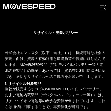
内
メ
容
ニ
を
ュ
ス
ー
キ
ッ
リサイクル・廃棄ポリシー
プ
株式会社エンマスタ（以下「当社」）は、持続可能な社会の
実現に向け、資源の有効利用と環境負荷の低減に取り組んで
います。MOVESPEED製品（特にモバイルバッテリー等の電
池内蔵製品）の廃棄にあたっては、資源有効利用促進法に基
づき、適切なリサイクルへのご協力をお願い申し上げます。
1. リサイクル対象製品
当社が販売するすべてのMOVESPEEDモバイルバッテリー、
および電池内蔵製品（デジタルハンドウォーマー等）には、
リチウムイオン電池等の希少な資源が含まれています。これ
らは適切に回収することで、再資源化が可能です。