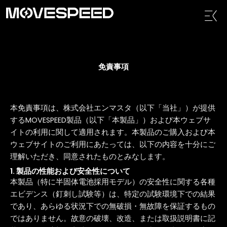
内
メ
容
ニ
を
ュ
ス
ー
キ
ッ
免責事項
プ
本免責事項は、株式会社エンマスタ（以下「当社」）が提供
するMOVESPEED製品（以下「本製品」）および本ウェブサ
イトの利用に関して適用されます。本製品のご購入および本
ウェブサイトのご利用にあたっては、以下の内容を十分にご
理解いただき、同意されたものとみなします。
1. 製品の性能および安全性について
本製品（特に半固体電池採用モデル）の安全性に関する各種
エビデンス（釘刺し試験等）は、特定の試験環境下での結果
であり、あらゆる状況下での無破損・無故障を保証するもの
ではありません。故意の破壊、改造、または取扱説明書に記