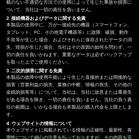
載のない不適切な方法での使用によって生じた事故や損害に
ついて、当社は一切の責任を負いません。
2. 接続機器およびデータに関する免責
本製品の使用中に、万が一接続先の機器（スマートフォン、
タブレット、PC、その他電子機器等）に故障、破損、動作
不良等が生じた場合、およびそれらに保存されたデータの消
失、毀損が生じた場合、当社はその原因の如何を問わず、一
切の責任を負いかねます。重要なデータは必ずバックアップ
を取った上でご使用ください。
3. 二次的損害に関する免責
本製品の故障や使用不能により生じた直接的または間接的な
損害（営業利益の損失、業務の中断、情報の喪失、その他の
金銭的損害等）について、当社は、当社に故意または重過失
がある場合を除き、一切の責任を負いません。当社の負う責
任の範囲は、いかなる場合も本製品の購入代金を上限としま
す。
4. ウェブサイトの情報について
本ウェブサイトに掲載されている情報の正確性、最新性、有
用性について細心の注意を払っておりますが、その内容を完