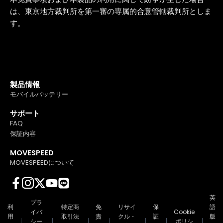
は、東京地方裁判所を第一審の専属的合意管轄裁判所としま
す。
製品情報
モバイルバッテリー
サポート
FAQ
保証内容
MOVESPEED
MOVESPEEDについて
英
プラ
利
特定商
免
リサイ
保
語
イバ
Cookie
用
取引法
責
クル・
証
版
シー
ポリシ