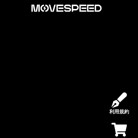
内
容
を
ス
キ
ッ
プ
利用規約