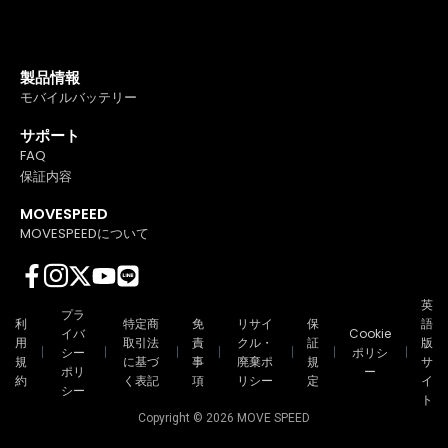
製品情報
モバイルバッテリー
サポート
FAQ
保証内容
MOVESPEED
MOVESPEEDについて
英
プラ
利
特定商
免
リサイ
保
語
イバ
Cookie
用
取引法
責
クル・
証
版
シー
ポリシ
規
に基づ
事
廃棄ポ
規
サ
ポリ
ー
約
く表記
項
リシー
定
イ
シー
ト
Copyright © 2026 MOVE SPEED