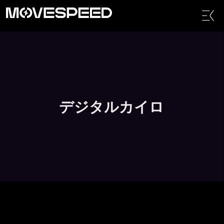
内
メ
容
ニ
を
ュ
ス
ー
キ
ッ
プ
デジタルカイロ