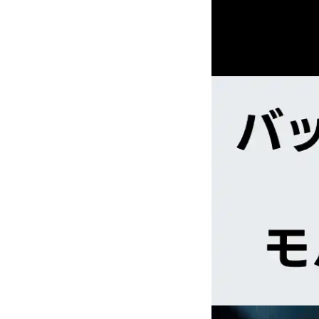
内
容
を
ス
キ
ッ
プ